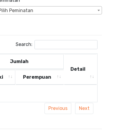
eminatan
Pilih Peminatan
Search:
Jumlah
Detail
ki
Perempuan
Jumlah
Detail
ki
Perempuan
Previous
Next